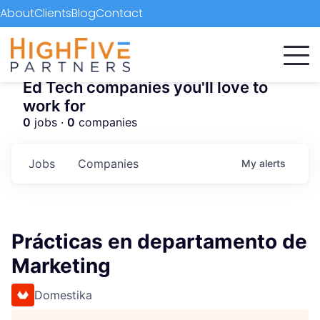
About
Clients
Blog
Contact
Ed Tech companies you'll love to
work for
0
jobs ·
0
companies
Jobs
Companies
My
alerts
Prácticas en departamento de
Marketing
Domestika