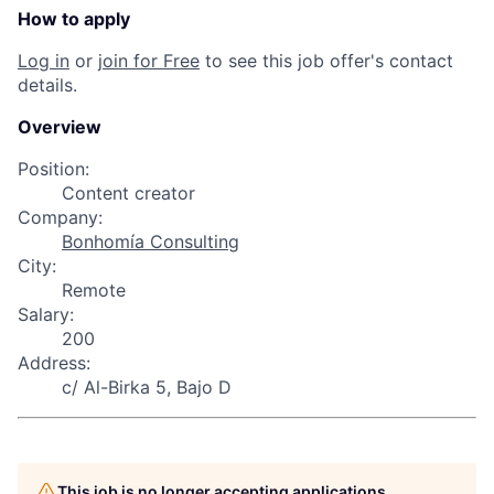
How to apply
Log in
or
join for Free
to see this job offer's contact
details.
Overview
Position:
Content creator
Company:
Bonhomía Consulting
City:
Remote
Salary:
200
Address:
c/ Al-Birka 5, Bajo D
This job is no longer accepting applications