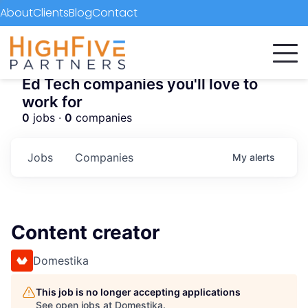
About
Clients
Blog
Contact
Ed Tech companies you'll love to
work for
0
jobs ·
0
companies
Jobs
Companies
My
alerts
Content creator
Domestika
This job is no longer accepting applications
See open jobs at
Domestika
.