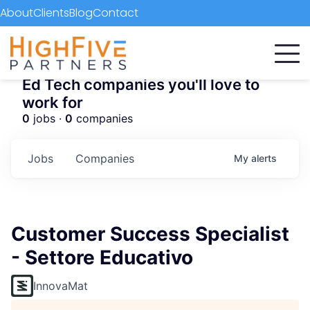
About
Clients
Blog
Contact
Ed Tech companies you'll love to
work for
0
jobs ·
0
companies
Jobs
Companies
My
alerts
Customer Success Specialist
- Settore Educativo
InnovaMat