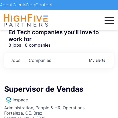
About
Clients
Blog
Contact
Ed Tech companies you'll love to
work for
0
jobs ·
0
companies
Jobs
Companies
My
alerts
Supervisor de Vendas
Inspace
Administration, People & HR, Operations
Fortaleza, CE, Brazil
Posted
on Jun 13, 2026