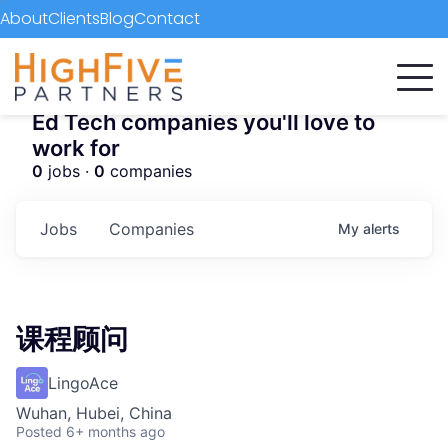
About
Clients
Blog
Contact
Ed Tech companies you'll love to
work for
0
jobs ·
0
companies
Jobs
Companies
My
alerts
课程顾问
LingoAce
Wuhan, Hubei, China
Posted
6+ months ago