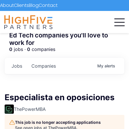
About
Clients
Blog
Contact
Ed Tech companies you'll love to
work for
0
jobs ·
0
companies
Jobs
Companies
My
alerts
Especialista en oposiciones
ThePowerMBA
This job is no longer accepting applications
See open jobs at
ThePowerMBA
.