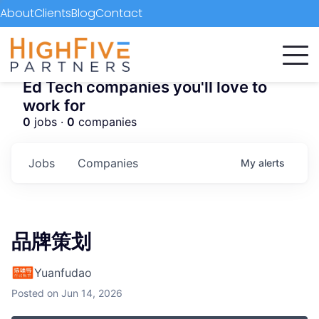
About
Clients
Blog
Contact
Ed Tech companies you'll love to
work for
0
jobs ·
0
companies
Jobs
Companies
My
alerts
品牌策划
Yuanfudao
Posted
on Jun 14, 2026