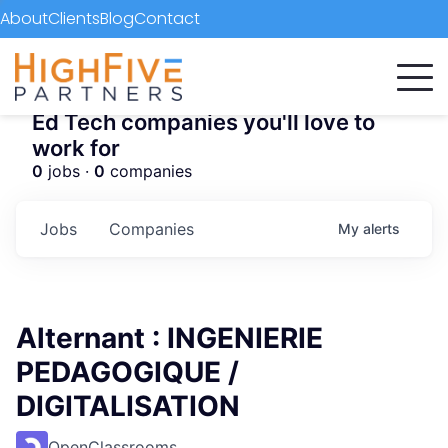
About
Clients
Blog
Contact
Ed Tech companies you'll love to
work for
0
jobs ·
0
companies
Jobs
Companies
My
alerts
Alternant : INGENIERIE
PEDAGOGIQUE /
DIGITALISATION
OpenClassrooms